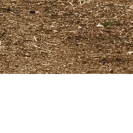
consumatore,
elle pratiche
imano.