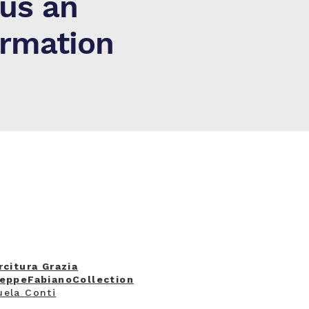
 us an
ormation
rcitura Grazia
eppeFabianoCollection
ela Conti