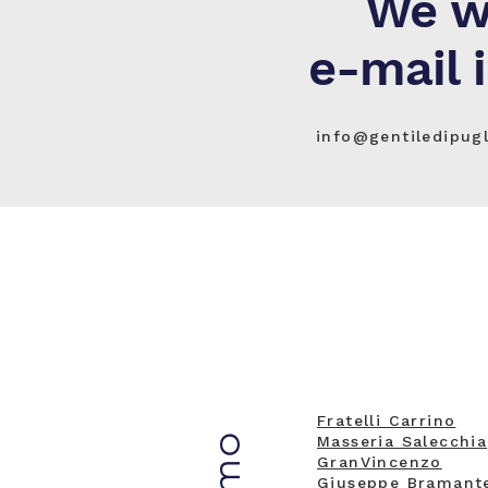
We wi
e-mail 
info@gentiledipugl
Fratelli Carrino
Masseria Salecchia
GranVincenzo
Giuseppe Bramant