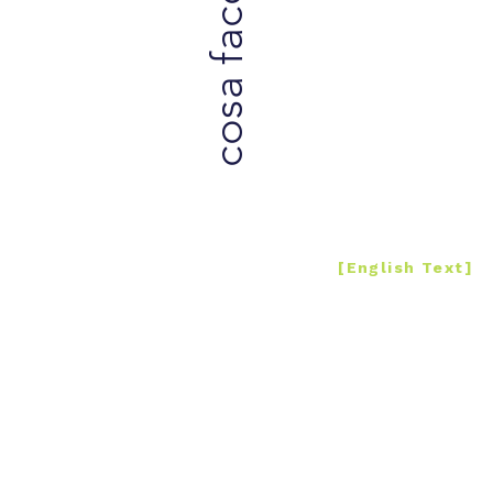
cosa facciamo
La valorizz
manifatturie
di Martina Fran
umanistiche de
territorio e
[English Text]