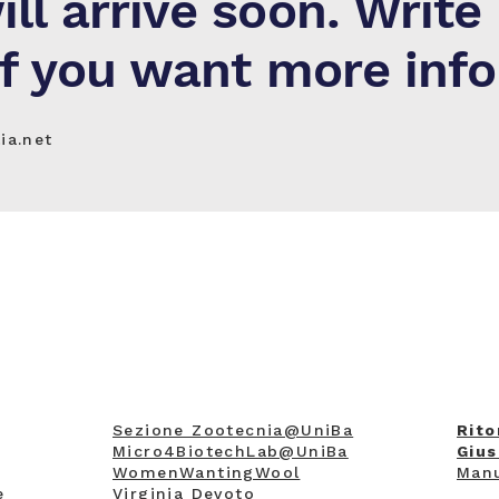
ll arrive soon. Write
if you want more inf
ia.net
Sezione Zootecnia@UniBa
Rito
Micro4BiotechLab@UniBa
Gius
WomenWantingWool
Manu
e
Virginia Devoto