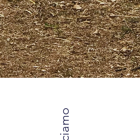
Corta, tras
camminando p
produ