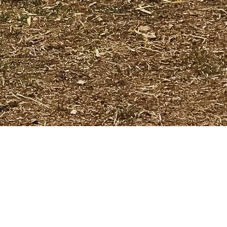
parente ed equa, parte dal campo e giunge al 
asso-passo un lungo processo rigenerativo d
ttive e delle relazioni comunicative che la an